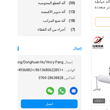
آلة خياطة
(50)
آلة القطع المحوسبة
تر متعددة
(13)
آلة تدوير الأقمشة
الأغراض
(18)
آلة صنع المراتب
(7)
أجزاء من آلة الغطاء
إتصال
إتصال:
e/Angela Huang/Donghuan Hu/Vincy Pang
الهاتف ::
+8613680622851/+8613794936882/+8615975861828/+8618775545882
الفاكس:
0769-28638828
اتصل