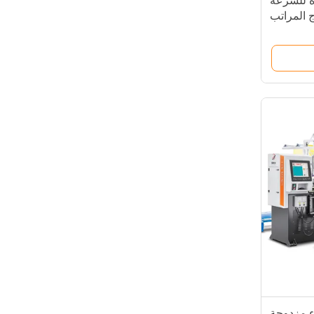
دة للسرعة
اج المراتب
اء مزدوجة