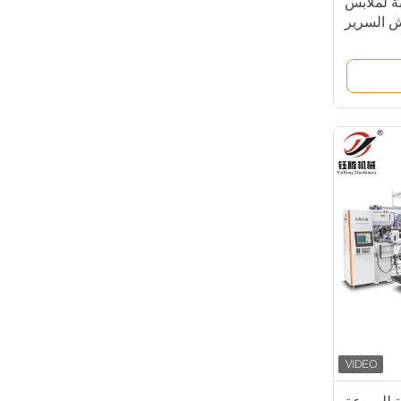
بة لملابس
 السرير