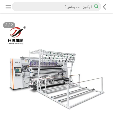
3
/
2