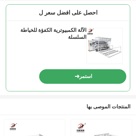
احصل على افضل سعر ل
الآلة الكمبيوترية الكفؤة للخياطة
السلسلة
استمر
المنتجات الموصى بها