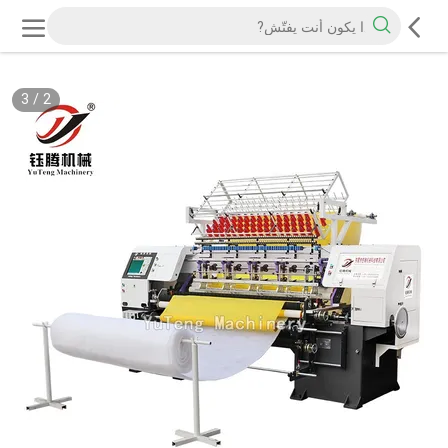
3
/
2