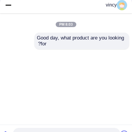
الآلية
الحرير ويندر الخيط الآلي
vincy
8:03 PM
افضل سعر
افضل سعر
Good day, what product are you looking 
for?
اتصل بنا
اتصل بنا
عرض المزيد
منزل
حول نا
اتصل بنا
Desktop Site
خريطة الموقع
Privacy Policy
جودة
آلة غطاء السلاسل الحاسوبية
مصنع
الصين.Copyright © 2026 Dongguan Yuteng