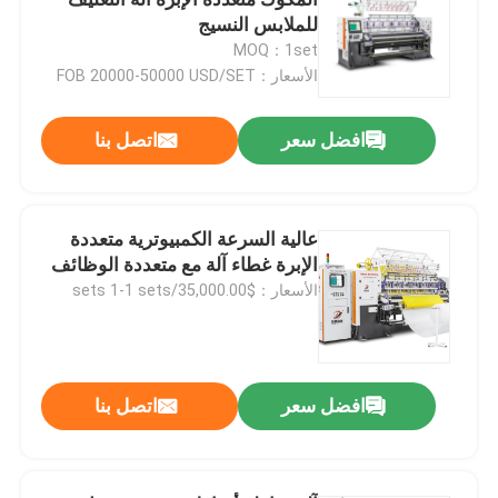
للملابس النسيج
MOQ：1set
آلة خياطة اللحف متعددة الإبر المحوسبة
الأسعار：FOB 20000-50000 USD/SET
آلة خياطة اللحف الصناعية
افضل سعر
اتصل بنا
آلة غطاء الغطاء
عالية السرعة الكمبيوترية متعددة
الإبرة غطاء آلة مع متعددة الوظائف
آلة طلاء الكمبيوتر
الأسعار：$35,000.00/sets 1-1 sets
آلة بوبين ويندر
افضل سعر
اتصل بنا
آلة القطع المحوسبة
آلة تدوير الأقمشة