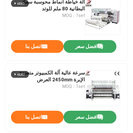
آلة خياطة أنماط محوسبة سمك
البطانية 80 ملم للوتد
آلة صنع المراتب
MOQ：1set
أجزاء من آلة الغطاء
افضل سعر
اتصل بنا
سرعة عالية آلة الكمبيوتر متعددة
الإبرة 2450mm العرض
MOQ：1set
افضل سعر
اتصل بنا