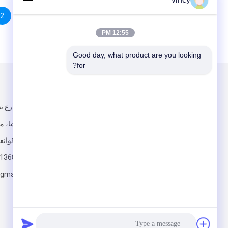
2
12:55 PM
Good day, what product are you looking 
for?
البريد بنا
تبعتنا
لا، لا، لا1، 
الثامن، دالوشا، مد
دونغغغوان، قوانغد
+8613680622851/+8613794936882/+8615975861828/+8618775545882
ngmachine.com
أرسلت