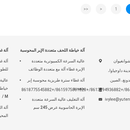
<<
<
1
آلة خياطة اللحف متعددة الإبر المحوسبة
آلة غ
شارع تشوانغيوان
عالية السرعة الكمبيوترية متعددة
آلة غ
الإبرة غطاء آلة مع متعددة الوظائف
للطوا
ينة داوجياوا،
ونغ، الصين.
آلة غطاء سترة طريزية محوسبة إبر
عالية
متعددة
/ M
ivylee@yute
آلة التغليف عالية السرعة متعددة
الإبرة الحاسوبية عرض 245 سم
آلة ا
المحو