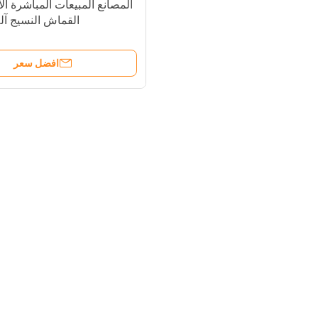
المصانع المبيعات المباشرة ال
القماش النسيج آل
افضل سعر