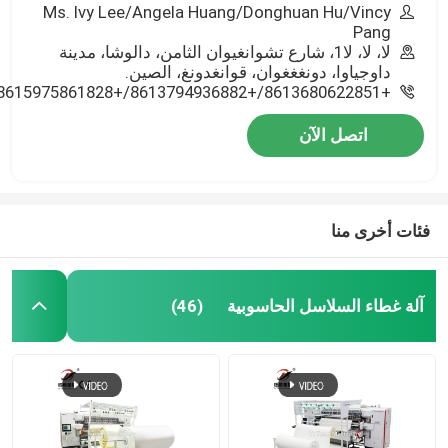
Ms. Ivy Lee/Angela Huang/Donghuan Hu/Vincy
Pang
لا، لا، لا1، شارع تشوانغيوان الثامن، دالوشا، مدينة
داوجياوا، دونغغغوان، قوانغدونغ، الصين.
+8613680622851/+8613794936882/+8615975861828/+8618775545882
اتصل الآن
فئات أخرى منا
آلة غطاء السلاسل الحاسوبية
(46)