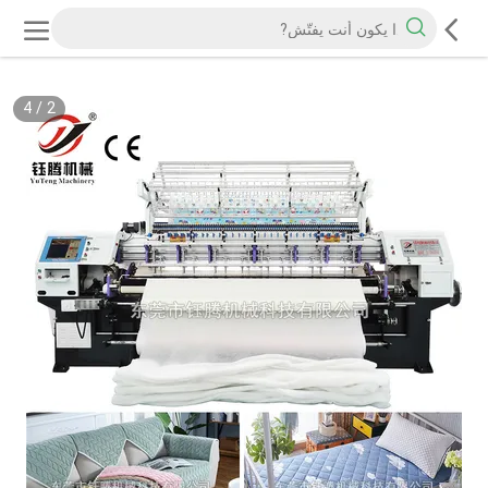
4
/
2