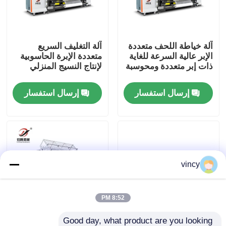
معلومات عنا
آلة خياطة اللحف متعددة
آلة التغليف السريع
الإبر عالية السرعة للغاية
متعددة الإبرة الحاسوبية
جولة في المعمل
ذات إبر متعددة ومحوسبة
لإنتاج النسيج المنزلي
إرسال استفسار
إرسال استفسار
رقابة جودة
اتصل بنا
اطلب اقتباس
vincy
آلة غطاء السلاسل الحاسوبية
8:52 PM
آلة خياطة اللحف متعددة الإبر المحوسبة
Good day, what product are you looking 
High Speed Computer
آلة خياطة متعددة الإبر