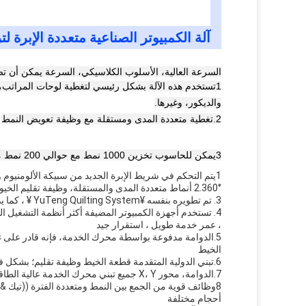
آلة الكمبيوتر الصناعية متعددة الإبرة ل
السرعة العالية، الأسلوب الكلاسيكي، السرعة يمكن أن تصل إلى 1000 دورة ف
1تستخدم هذه الآلة بشكل رئيسي لتغطية لوحات المراتب، 
والديكور، وغيرها.
2.تغطية متعددة المدى ومستقلة مع وظيفة تعويض النمط
3يمكن للحاسوب تخزين 1000 نمط مع حوالي 200 نمط موجود بالفعل، ولديه وظيفة تحرير النمط.
1يتم التحكم في شريط الإبرة الجديد من سبيكة الألومنيوم ولوحة الضغط بواسطة جهاز دوار التأرجح دون كامي تجنب التشحيم وتسخير المواد
2.360° أنماط متعددة المدى والمستقلة، وظيفة تقليم الخيوط التلقائية
3. تم تطويره بنفسه ¥YuTeng Quilting System ¥ ، كما يدعم طلاء طلاء ملف تنسيق DST الرئيسي ، سهل التشغيل.
4. تستخدم أجهزة الكمبيوتر المضيفة أكثر أنظمة التشغيل 
، عمر خدمة طويل ، استقرار جيد
5.الدوامة مدفوعة بواسطة محرك الخدمة، فإنه قادر على تغ
الخيط
6.تبني الدولية المتقدمة قطعة الخيط وظيفة تقليم؛ بشكل فعال تقليل احتمال الخيط قفزة، أكثر استقرارا.
7.الدوامة، محور X، Y جميع تبني محرك الخدمة عالية الطاقة
8وظائف قوية من الجمع بين النمط ومتعددة الفترة ((تي
أحجام مختلفة