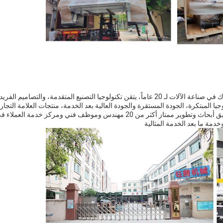
مؤسس شركة "يو تينغ" للآلات، السيد شياوك هو، الذي شارك في صناعة الآلات لـ 20 عاماً، يتقن تكنولوجيا التصنيع المتقدمة، والتصاميم الفر
 المبتكرة، الجودة المستقرة والجودة العالية بعد الخدمة، منتجات العلامة التجار
الخاصة به تبيع بشكل جيد جدا في الداخل والخارج.قيادة فريق أبحاث وتطوير ممتاز أكثر من 20 مهندس وموظف فني ومركز خدمة العملا
 وخدمة ما بعد الخدمة المثالية