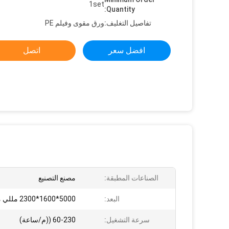
1set
Quantity:
تفاصيل التغليف:
ورق مقوى وفيلم PE
افضل سعر
اتصل
الصناعات المطبقة:
مصنع التصنيع
البعد:
5000*1600*2300 مللي متر
سرعة التشغيل:
60-230 ((م/ساعة)