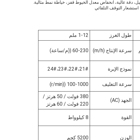
طول الغرز
1-12 ملم
سرعة الإنتاج (m/h)
60-230 ((م/ساعة)
نموذج الإبرة
21#،22#،23#،24#
سرعة التغليف
100-1000 ((r/min)
380 فولت / 50 هرتز /
الجهد (AC)
220 فولت / 60 هرتز
القوة
8 كيلوواط
الوزن
5200 كجم