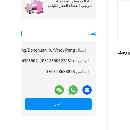
آلة الكمبيوتر المكوكية
لترتيب الغطاء القفل للثياب
إتصال
إتصال:
e/Angela Huang/Donghuan Hu/Vincy Pang
ج وصف
الهاتف ::
+8613680622851/+8613794936882/+8615975861828/+8618775545882
الفاكس:
0769-28638828
اتصل