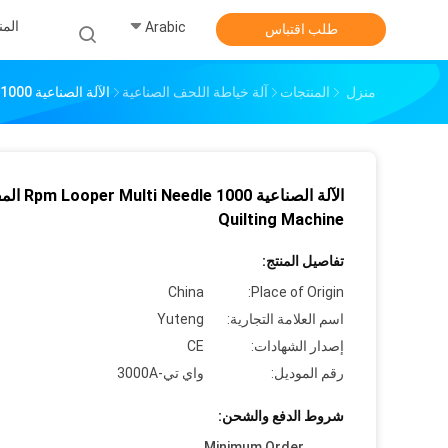
الم
Arabic
طلب اقتباس
منزل
المنتجات
آلة خياطة اللحف الصناعية
الآلة الصناعية 1000 Rpm Looper Multi Needle المفرش Quilting Machine
الآلة الصناعية 1000 e
Quilting Machine
تفاصيل المنتج:
China
Place of Origin:
اسم العلامة التجارية:
Yuteng
إصدار الشهادات:
CE
رقم الموديل:
واي تي-3000A
شروط الدفع والشحن:
Minimum Order