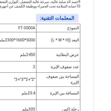
9جسد آلة صلبة عالية، سرعة عالية التشغيل، التوازن التشغيل، دقة عالية، انخفاض معدل الخيوط قفز، خياطة نمط مثالية.
10حماية السلامة تحت الحمراء ووظيفة الكشف عن أجهزة استشعار التوقف التلقائي
المعلمات التقنية:
النموذج
YT-3000A
البعد ((L * W * H)
5000*1600*2300ملم
عرض البطانية
2450ملم
عدد صفوف الإبرة
3
المساحة بين صفوف
"2"+2""3"+3"
الإبرة
المسافة بين الإبرة
25.4ملم
رحلة إكس
305ملم