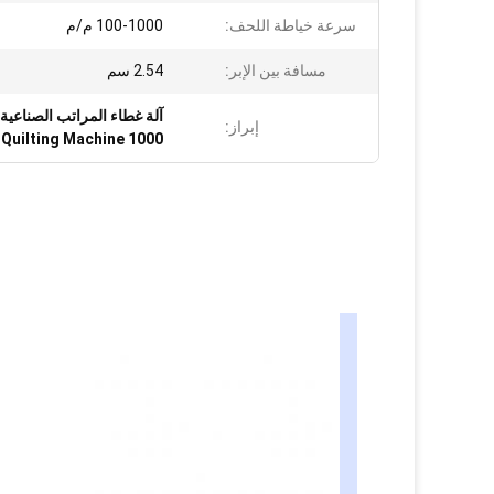
سرعة خياطة اللحف:
100-1000 م/م
مسافة بين الإبر:
2.54 سم
آلة غطاء المراتب الصناعية,1000 دورة في الدقيقة آلة غطاء الفراش,آلة لتفريغ المراتب متعددة الإب
إبراز:
1000 Rpm Mattress Quilting Machine