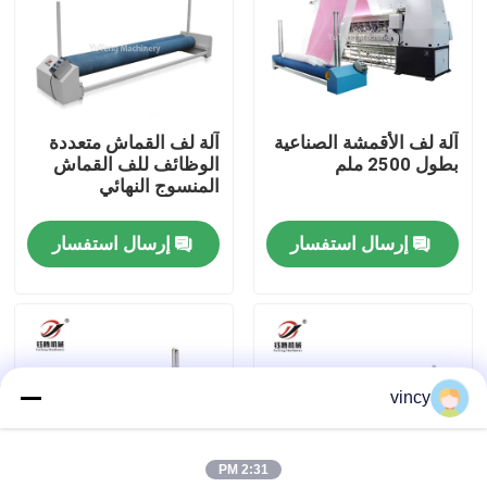
معلومات عنا
جولة في المعمل
آلة لف الأقمشة الصناعية
آلة لف القماش متعددة
بطول 2500 ملم
الوظائف للف القماش
المنسوج النهائي
رقابة جودة
إرسال استفسار
إرسال استفسار
اتصل بنا
اطلب اقتباس
vincy
آلة غطاء السلاسل الحاسوبية
2:31 PM
آلة خياطة اللحف متعددة الإبر المحوسبة