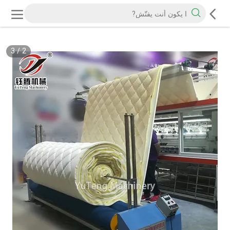
3
/
2