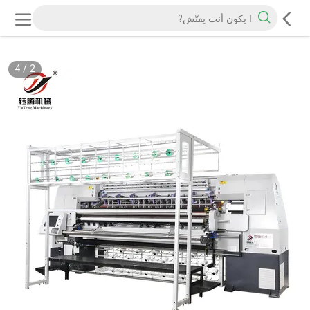
4
/
2