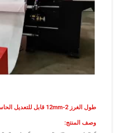
طول الغرز 2-12mm قابل للتعديل الحاسوبية غرز القفل متعددة الإبرة آلة غطاء
وصف المنتج: