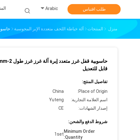
الم
Arabic
طلب اقتباس
منزل
المنتجات
آلة خياطة اللحف متعددة الإبر المحوسبة
حاسوبية 
حاسوبية قفل غرز متعدد إبر
قابل للتعديل
تفاصيل المنتج:
China
Place of Origin:
اسم العلامة التجارية:
Yuteng
إصدار الشهادات:
CE
شروط الدفع والشحن:
Minimum Order
1set
Quantity: