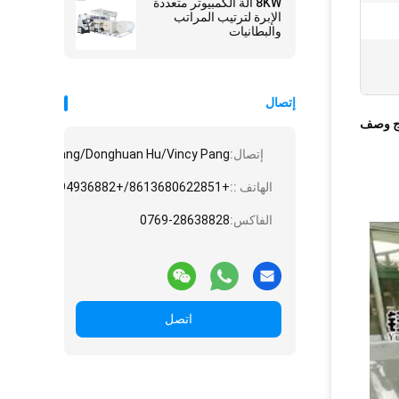
8KW آلة الكمبيوتر متعددة
الإبرة لترتيب المراتب
والبطانيات
إتصال
ج وصف
إتصال:
e/Angela Huang/Donghuan Hu/Vincy Pang
الهاتف ::
+8613680622851/+8613794936882/+8615975861828/+8618775545882
الفاكس:
0769-28638828
اتصل