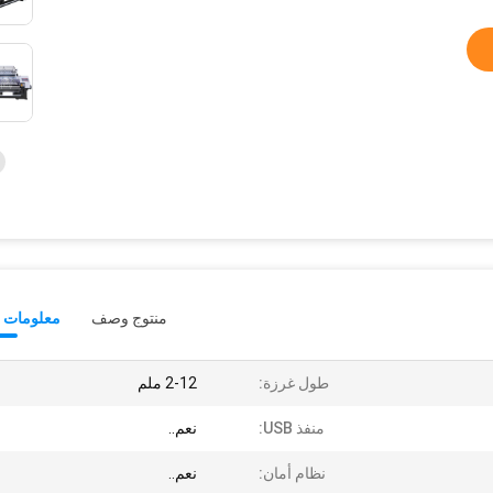
منتوج وصف
معلومات ت
طول غرزة:
2-12 ملم
منفذ USB:
نعم..
نظام أمان:
نعم..