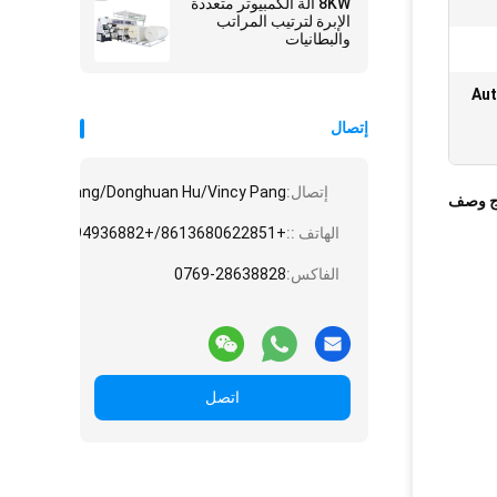
8KW آلة الكمبيوتر متعددة
الإبرة لترتيب المراتب
والبطانيات
Aut
إتصال
إتصال:
e/Angela Huang/Donghuan Hu/Vincy Pang
ج وصف
الهاتف ::
+8613680622851/+8613794936882/+8615975861828/+8618775545882
الفاكس:
0769-28638828
اتصل