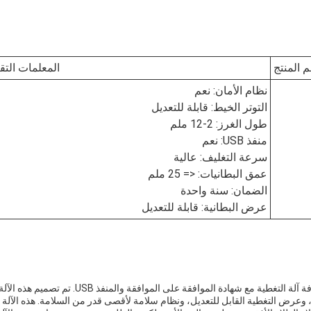
 المنتج
المعلمات التقن
نظام الأمان: نعم
التوتر الخيط: قابلة للتعديل
طول الغرز: 2-12 ملم
منفذ USB: نعم
سرعة التغليف: عالية
عمق البطانيات: <= 25 ملم
الضمان: سنة واحدة
عرض البطانية: قابلة للتعديل
يوتينغ الآلة الكمبيوترية متعددة الإبرة هي متقدمة، القطع حافة آلة التغطية مع شهادة الموافقة على الموافقة والمنفذ USB. تم تصميم هذه الآ
، وعرض التغطية القابل للتعديل، ونظام سلامة لأقصى قدر من السلامة. هذه الآلة