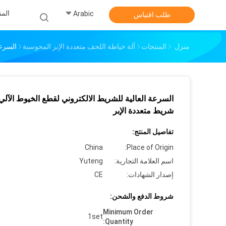
الم
Arabic
طلب اقتباس
منزل
المنتجات
آلة خياطة اللحف متعددة الإبر المحوسبة
السرعة
السرعة العالية للشريط الالكتروني لقطع الخيوط الآلي 
شريط متعددة الإبر
تفاصيل المنتج:
China
Place of Origin:
اسم العلامة التجارية:
Yuteng
إصدار الشهادات:
CE
شروط الدفع والشحن:
Minimum Order
1set
Quantity: