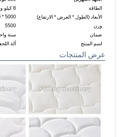
الطاقة
8 كيلو واط
5000 * 1600 * 2300
الأبعاد (الطول * العرض * الارتفاع)
5500
وزن
ضمان
سنة واح
اسم المنتج
آلة اللحف
عرض المنتجات