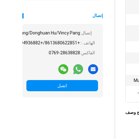
إتصال
إتصال:
e/Angela Huang/Donghuan Hu/Vincy Pang
الهاتف ::
+8613680622851/+8613794936882/+8615975861828/+8618775545882
الفاكس:
0769-28638828
Mu
اتصل
,
ج وصف