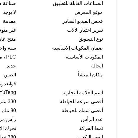
الصناعات القابلة للتطبيق
صناعة صن
موقع المعرض
لا يوجد
فحص الفيديو الصادر
مقدمة
تقرير اختبار الآلات
غير متوف
نوع التسويق
منتج عا
ضمان المكونات الأساسية
سنة واح
المكونات الأساسية
PLC ، محرك
الحالة
جديد
مكان المنشأ
الصين
قوانغدون
YuTeng
اسم العلامة التجارية
أقصى سرعة للخياطة
330 متر / ساعة
أقصى سمك للخياطة
80 ملم
عدد الرأس
رأس مز
نمط الحركة
تحرك الإ
الجهد االكهربى
380 فولت / 220 فولت ، 3 مراحل