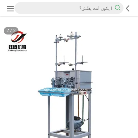
2
/
2