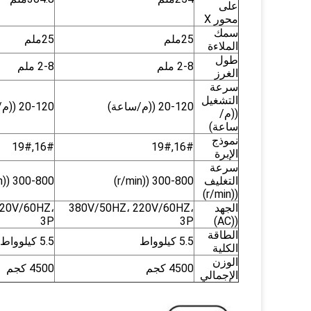
على
محور X
سمك
25ملم
25ملم
الملاءة
طول
2-8 ملم
2-8 ملم
الغرز
سرعة
التشغيل
20-120 ((م/ساعة)
20-120 ((م/ساعة)
((م/
ساعة)
نموذج
16#,19#
16#,19#
الإبرة
سرعة
التغليف
300-800 ((r/min)
300-800 ((r/min)
((r/min)
الجهد
380V/50HZ، 220V/60HZ،
220V/60HZ،
3P
3P
((AC)
الطاقة
5.5 كيلوواط
5.5 كيلوواط
الكلية
الوزن
4500 كجم
4500 كجم
الإجمالي