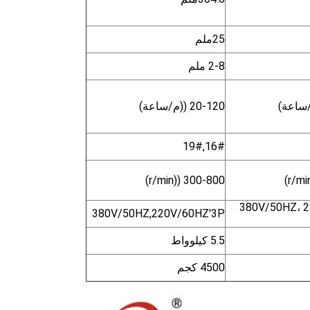
25ملم
2-8 ملم
20-120 ((م/ساعة)
16#,19#
300-800 ((r/min)
380V/50HZ، 
380V/50HZ,220V/60HZ'3P
5.5 كيلوواط
4500 كجم