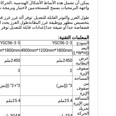
يمكن أن تشمل هذه الأنماط الأشكال الهندسية ،الحركات
واجهة البرمجيات يسمح للمستخدمين لاختيار وبرمجة ن
طول الغرز والتوتر القابلة للتعديل: توفر آلة غرز غرز 
بتخصيص مظهر ووظيفة غرز البطانةطول الغرز يحدد الم
فضفاضة جدا أو ضيقة جدا.إعدادات قابلة للتعديل توفر ا
المعلمات التقنية:
النموذج
YGC96-2-3
YGC96-3-5
البعد
m*1800mm
4900mm*1200mm*1800mm
((L*W*H)
عرض
2450ملم
2450ملم
البطانية
صفوف
3
2
الإبرة
المساحة
بين
3" ((إنش)
3"+2" ((إنش)
صفوف
الإبرة
المسافة
25.4ملم
25.4ملم
بين الإبرة
تحريك
الحركة
254ملم
304.8ملم