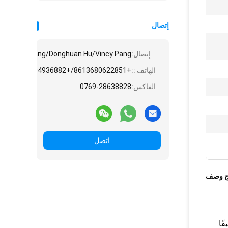
إتصال
إتصال:
e/Angela Huang/Donghuan Hu/Vincy Pang
الهاتف ::
+8613680622851/+8613794936882/+8615975861828/+8618775545882
الفاكس:
0769-28638828
اتصل
ج وصف
ًا.