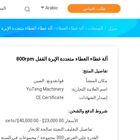
Arabic
الم
طلب اقتباس
منزل
المنتجات
آلة غطاء الغطاء
آلة غطاء الغطاء متعددة الإبرة القفل
آلة غطاء الغطاء متعددة الإبرة القفل 800rpm
تفاصيل المنتج:
مكان المنشأ:
قوانغدونغ، الصين
اسم العلامة التجارية:
YuTeng Machinery
إصدار الشهادات:
CE Certificate
شروط الدفع والشحن:
الأسعار:
$23,000.00 - $40,000.00/sets
تفاصيل التغليف:
التعبئة صالحة للابحار
القدرة على العرض:
300 مجموعة / مجموعات في السنة