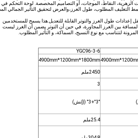
 الزهرية، النقاط، الموجات، أو التصاميم المخصصة. لوحة التحكم في ال
مط التغليف المطلوب، طول الغرز،والعرض لتحقيق التأثير الجمالي الم
قفل إعدادات طول الغرز والتوتر القابلة للتعديل.هذا يسمح للمستخدمين
سافة بين الغرز المجاورة، في حين أن التوتر يضمن أن الغرز ليست
لمرونة لتتناسب مع نوع النسيج، السماكة، و التأثير المطلوب.
YGC96-3-6
4900mm*1200mm*1800mm
4900mm*1200m
2450ملم
3
"3"+3" ((إنش)
25.4ملم
304.8ملم