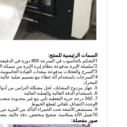
السمات الرئيسية للمنتج:
1التحكم بالحاسوب في السرعة 800 دورة في الدقيقة
2"سلسلة الإبرة مدفوعة بنظام إبرة الإبرة من سبيكة الألومنيوم، خالية من الزيت، صلبة ودائمة"
3"السرج والعجلات مدفوعة بمعدات القيادة الحاسوبية، والفولاذ يتبنى التحكم في تحويل التردد.
4"السرجات باستخدام آلة غطاء مع تصميم صلبة عال
المحرك.
5، جهاز مزدوج المشابك، لحل مشكلة التزامن من أدوات الدوار الأمامية والخلفية.
6، باستخدام الدقة العالية والصلبة العالية
7، 360 درجة حرية التغطية تأتي مع غير محدودة متعددة المدى التغطية أنماط مستقلة.
8وحدة اكتشاف تلقائي لقطع الخيوط
9، مستشعر الأشعة تحت الحمراء التأكد من المزيد من السلامة العملية.
10تعمل الآلة بسلاسة، ضجيج منخفض، دقة عالية، معدل كسر الخيوط منخفض وسهلة التشغيل.
صور مفصلة: