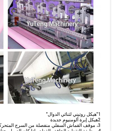
1"هيكل روتيني لثنائي الدوال"
2هيكل إبرة ألومنيوم جديدة
3، موقف القماش السفلي منفصلة من السرج المتحركة
4، وظيفة التقطيع الحافة والقطع ، إذا كان العميل يحتاج