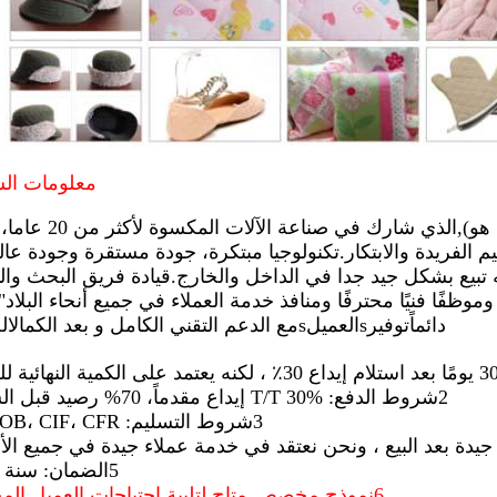
معلومات ال
هو)
,
الذي شارك في صناعة الآلات الم
 الفريدة والابتكار.
تكنولوجيا مبتكرة، جودة مستقرة وجودة عالي
ه تبيع بشكل جيد جدا في الداخل والخارج.قيادة فريق البحث وال
ر من 20 مهندسًا وموظفًا فنيًا محترفًا ومنافذ خدمة العملاء في جميع أنحاء البلاد"
دائماً
توفير
s
العميل
s
مع الدعم التقني الكامل و بعد الكمال
ا
2شروط الدفع: T/T 30% إيداع مقدماً، 70% رصيد قبل الشحن.
3شروط التسليم: FOB، CIF، CFR، الخ
5الضمان: سنة واحدة
6نموذج مخصص متاح لتلبية احتياجات العميل المختلفة.