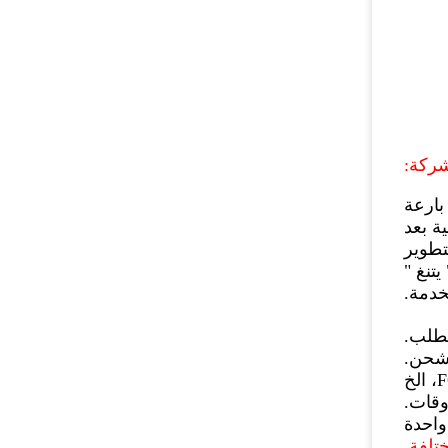
شركة:
كسوة لأكثر من 20 عاما، بارعة
ة بعد
تطوير
 يتنغ "
لخدمة
.