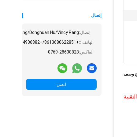
إتصال
إتصال:
e/Angela Huang/Donghuan Hu/Vincy Pang
الهاتف ::
+8613680622851/+8613794936882/+8615975861828/+8618775545882
الفاكس:
0769-28638828
ج وصف
اتصل
لتقنية