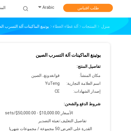
Arabic
الم
طلب اقتباس
منزل
المنتجات
آلة غطاء الغطاء
يوتينغ الماكينات آلة التسرب ال
يوتينغ الماكينات آلة التسرب الصين
تفاصيل المنتج:
مكان المنشأ:
قوانغدونغ، الصين
اسم العلامة التجارية:
YuTeng
إصدار الشهادات:
CE
شروط الدفع والشحن:
الأسعار:
$10,000.00 - $50,000.00/sets
تفاصيل التغليف:
تعبئة التصدير
القدرة على العرض:
50 مجموعة / مجموعات شهريا