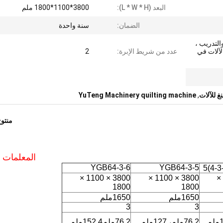
البعد (L * W * H):
3800*1100*1800 ملم
الضمان:
سنة واحدة
التدريب ،
لآلات في
عدد من شريط الإبرة:
2
غ للآلات
,
YuTeng Machinery quilting machine
منتو
المعلمات ا
YGB64-3-6
YGB64-3-5
3800 × 1100 ×
3800 × 1100 ×
3800 × 1100 ×
1800
1800
1650ملم
1650ملم
3
3
76.2ملم، 127ملم
76.2ملم152.4ملم