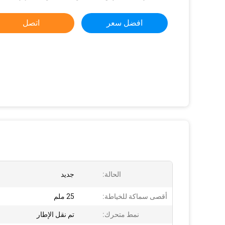
افضل سعر
اتصل
الحالة:
جديد
أقصى سماكة للخياطة:
25 ملم
نمط متحرك:
تم نقل الإطار