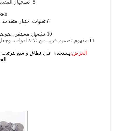
5. تبني
جهاز المقبض
360 درجة من التغطية العشوائية و التغطية المتعددة المدى و المس
8.
تقنيات اختبار متقدمة 
10.
تشغيل مستقر، ضوضاء
11
.
مفهوم تصميم فريد من ثلاثة أدوات، وجعل 
الغرض:
يستخدم على نطاق واسع لترتيب المل
الح