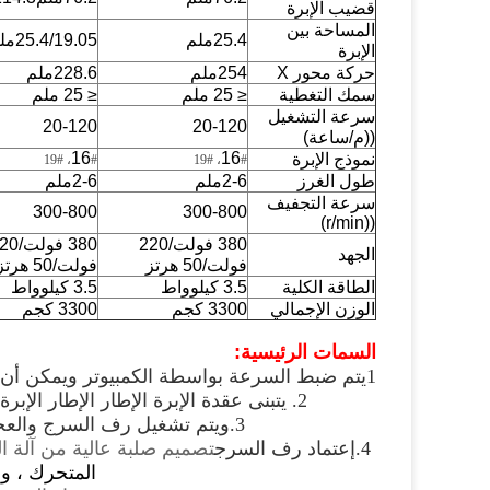
قضيب الإبرة
المساحة بين
25.4ملم
25.4/19.05ملم
الإبرة
حركة محور X
254ملم
228.6ملم
سمك التغطية
≤ 25 ملم
≤ 25 ملم
سرعة التشغيل
20-120
20-120
((م/ساعة)
16
16
نموذج الإبرة
#
#، 19
#
#، 19
طول الغرز
2-6ملم
2-6ملم
سرعة التجفيف
300-800
300-800
((r/min)
380 فولت/220
380 فولت
الجهد
فولت/50 هرتز
فولت/50 هرتز
الطاقة الكلية
3.5 كيلوواط
3.5 كيلوواط
الوزن الإجمالي
3300 كجم
3300 كجم
السمات الرئيسية
:
1يتم ضبط السرعة بواسطة الكمبيوتر ويمكن أن تصل السرعة إلى 800r / min.
2. يتبنى عقدة الإبرة الإطار الإطار الإبرة سبيكة الألومنيوم، لا تحتاج إلى إضافة مزيد من المزلق، قوية ودائمة.
3
.
ويتم تشغيل رف السرج والعج
4.
إعتماد رف السرج
تصميم صلبة عالية من آلة ال
المتحرك ، و