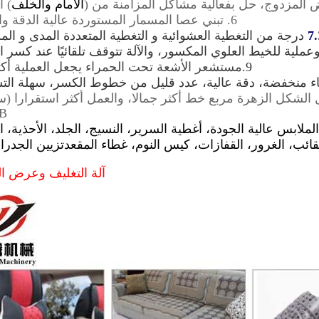
 المزدوج، حل بفعالية مشاكل المزامنة من (
الأمام والخلف
) أ
6. تبني
عصا المسمار المستوردة عالية الدقة وا
تقلة
7.
وعملية للخيط العلوي المكسور، والآلة تتوقف تلقائيًا عند كسر ا
9.
مستشعر الأشعة تحت الحمراء يجعل العملية أكثر 
 منخفضة، دقة عالية، عدد قليل من خطوط الكسر، سهلة الت
الشكل الزهرة مربع خط أكثر جمالا، والعمل أكثر استقرارا (
B
ابس عالية الجودة، أغطية السرير، النسيج، الجلد، الأحذية، ال
قائب، الغرور، القفازات، كيس النوم، غطاء المقعد
تزيين الجدرا
آلة التغليف وعرض ال