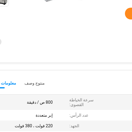
منتوج وصف
معلومات ت
سرعة الخياطة
800 ص / دقيقة
القصوى:
عدد الرأس:
إبر متعددة
الجهد:
220 فولت ، 380 فولت