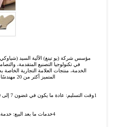
مؤسس شركة (يو تينغ) الآلية السيد (شياوكي 
في تكنولوجيا التصنيع المتقدمة، والتصاميم
الخدمة، منتجات العلامة التجارية الخاصة ب
المتميز أكث
1وقت التسليم: عادة ما يكون في غضون 7 إلى 30 يومًا بعد استلام إيداع 30٪ ، لكنه يعتمد على الكمية النهائية للطلب.
4خدمات ما بعد البيع: خدمة جيدة بعد البيع ، ونحن نعتقد في خدمة عملاء جيدة في جميع الأوقات.