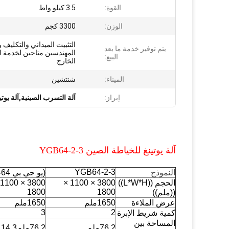
القوة:
3.5 كيلو واط
الوزن:
3300 كجم
التثبيت الميداني والتكليف و
يتم توفير خدمة ما بعد
المهندسين متاحين لخدمة ا
البيع:
الخارج
الميناء:
شنتشين
إبراز:
آلة التسرب الصينية,آلة يوتين
آلة يوتينغ للخياطة الصين YGB64-2-3
YGB64-2-3
النموذج
(يو جي بي 64-3-4)5
الحجم ((L*W*H))
3800 × 1100 ×
1800
1800
((ملم))
عرض الملاءة
1650ملم
1650ملم
3
2
كمية شريط الإبرة
المساحة بين
76.2ملم
76.2ملم114.3ملم