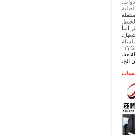
دوات.
لصلبة
لخيط.
أمناً
شغيل.
سلسلة
)
YG
قبعة،
ن الخ
.
عينات