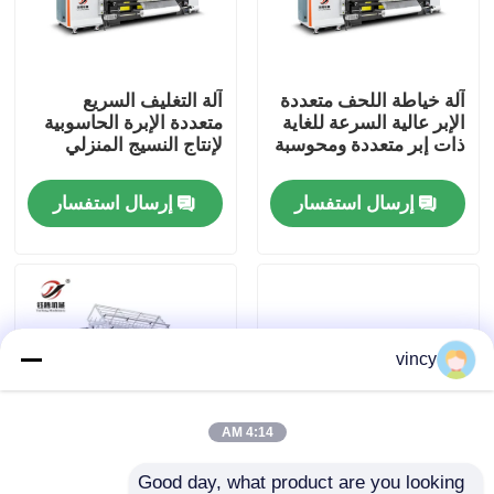
معلومات عنا
آلة خياطة اللحف متعددة
آلة التغليف السريع
الإبر عالية السرعة للغاية
متعددة الإبرة الحاسوبية
جولة في المعمل
ذات إبر متعددة ومحوسبة
لإنتاج النسيج المنزلي
إرسال استفسار
إرسال استفسار
رقابة جودة
اتصل بنا
اطلب اقتباس
vincy
آلة غطاء السلاسل الحاسوبية
4:14 AM
آلة خياطة اللحف متعددة الإبر المحوسبة
Good day, what product are you looking 
High Speed Computer
آلة خياطة متعددة الإبر