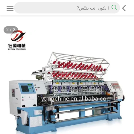
2
/
2