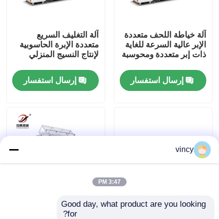
معلومات عنا
آلة خياطة اللحف متعددة
آلة التغليف السريع
الإبر عالية السرعة للغاية
متعددة الإبرة الحاسوبية
ذات إبر متعددة ومحوسبة
لإنتاج النسيج المنزلي
جولة في المعمل
إرسال استفسار
إرسال استفسار
رقابة جودة
اتصل بنا
vincy
اطلب اقتباس
آلة غطاء السلاسل الحاسوبية
3:47 PM
Good day, what product are you looking 
High Speed Computer
آلة خياطة متعددة الإبر
آلة خياطة اللحف متعددة الإبر المحوسبة
for?
Multi-needles Shuttle
من أجل سترة ملابس