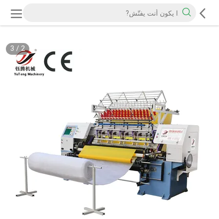
3
/
2