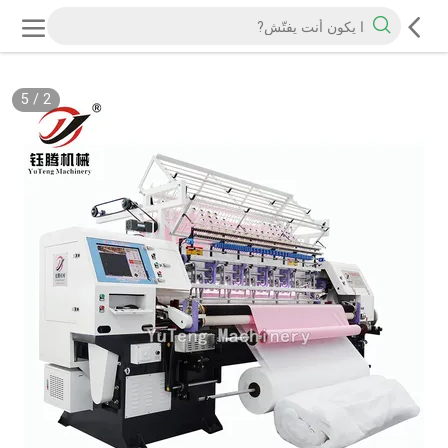
5
/
2