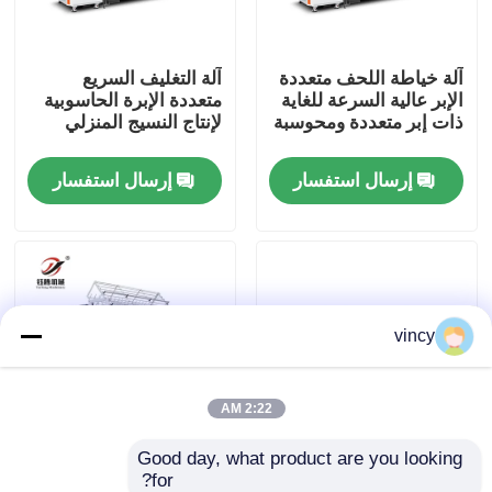
معلومات عنا
آلة خياطة اللحف متعددة
آلة التغليف السريع
الإبر عالية السرعة للغاية
متعددة الإبرة الحاسوبية
ذات إبر متعددة ومحوسبة
لإنتاج النسيج المنزلي
جولة في المعمل
إرسال استفسار
إرسال استفسار
رقابة جودة
اتصل بنا
vincy
اطلب اقتباس
آلة غطاء السلاسل الحاسوبية
2:22 AM
Good day, what product are you looking 
High Speed Computer
آلة خياطة متعددة الإبر
آلة خياطة اللحف متعددة الإبر المحوسبة
for?
Multi-needles Shuttle
من أجل سترة ملابس