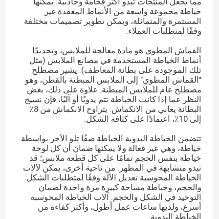
مما يجعل المنتجات تبدو أكثر فخامة وجاذبية. يمكنها
خياطة مجموعة واسعة من الأنماط المعقدة غير
المستمرة والمتماثلة، ويمكن تطوير تصميمات مختلفة
وفقًا لمتطلبات العملاء.
القماش المطوي هو مادة معالجة للملابس، وتحديدًا
أنماط الخياطة المستخدمة في مصانع الملابس (مثل
تلك الموجودة على بطانة المعاطف). يشير مصطلح
"القماش المطوي" إلى الملابس المبطنة بالقطن، وهو
مصطلح عام للملابس المبطنة. علاوة على ذلك، بغض
النظر عما إذا كانت الخياطة تتم يدويًا أو آليًا، فإن نسيج
البطانة يعاني من الانكماش. يتراوح الانكماش من 8٪
إلى 10٪، اعتمادًا على كثافة الشكل.
تتضمن الخياطة اليدوية الخياطة صفًا تلو الآخر بواسطة
خياطة، وهي غير فعالة ولا يمكنها ضمان أن كل لوحة
خياطة بنفس الحجم تمامًا على كل قطعة ملابس؛ قد
تبدو متشابهة في المظهر. من ناحية أخرى، يمكن لآلات
الخياطة المحوسبة تعديل الآلة وفقًا لمتطلبات الشكل
والحجم، وخياطة مساحة كبيرة مرة واحدة لضمان
التوحيد في الشكل والحجم. آلات الخياطة المحوسبة
أسرع، ولديها ساعات عمل أطول، وأكثر كفاءة من
الخياطة اليدوية.