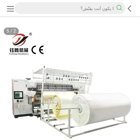
5
/
2