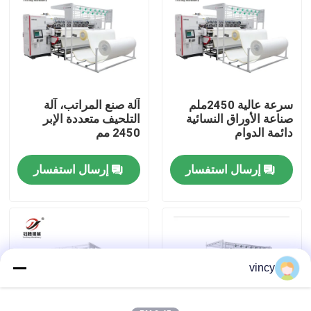
معلومات عنا
جولة في المعمل
سرعة عالية 2450ملم
آلة صنع المراتب، آلة
صناعة الأوراق النسائية
التلحيف متعددة الإبر
رقابة جودة
دائمة الدوام
2450 مم
إرسال استفسار
إرسال استفسار
اتصل بنا
اطلب اقتباس
آلة غطاء السلاسل الحاسوبية
vincy
آلة خياطة اللحف متعددة الإبر المحوسبة