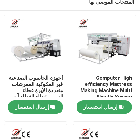
المنتجات الموصى بها
Computer High
أجهزة الحاسوب الصناعية
efficiency Mattress
غير المكوكية المفرشات
Making Machine Multi
متعددة الإبرة غطاء
Needle Sewing
السرير غطاء الغطاء آلة
المنزل
Machine
الخياطة
إرسال استفسار
إرسال استفسار
المنتجات
فيديوهات