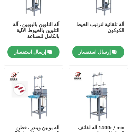
آلة تلقائية لترتيب الخيط
آلة التلوين بالبوبين ، آلة
الكوكون
التلوين بالخيوط الآلية
بالكامل للصناعة
إرسال استفسار
إرسال استفسار
المنزل
المنتجات
1400r / min آلة لفائف
آلة بوبين ويندر ، قطن
فيديوهات