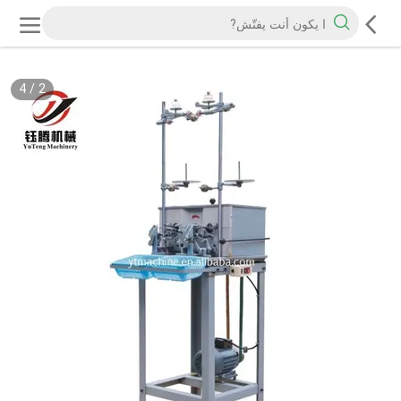
4
/
2