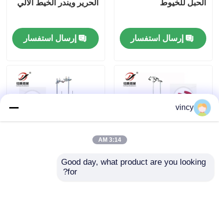
الحبل للخيوط
الحرير ويندر الخيط الآلي
معلومات عنا
إرسال استفسار
إرسال استفسار
جولة في المعمل
رقابة جودة
vincy
اتصل بنا
3:14 AM
اطلب اقتباس
Good day, what product are you looking 
آلة تدوير الخيوط
عجلة صناعية أوتوماتيكية
for?
الصناعية الآلية
لآلات الملفوفة
آلة غطاء السلاسل الحاسوبية
إرسال استفسار
إرسال استفسار
آلة خياطة اللحف متعددة الإبر المحوسبة