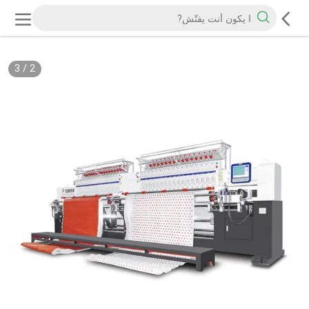
3
/
2