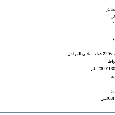
قماش
كي
1
غ
دة
الملابس