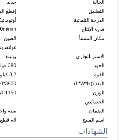
الحالة
جديد
التطبيق
إقطع ال
الدرجة التلقائية
أوتوماتي
0m/min
قدرة الإنتاج
مكان المنشأ
الصين
غوانغدون
الاسم التجاري
يوتينغ
الجهد
380 فولت/220 فولت، ثلاثي المراحل
القوة
3.2 كيلوواط
البعد ((L*W*H)
3900*1300*2300ملم
الوزن
1150 كجم
الخصائص
الضمان
سنة واح
اسم المنتج
آلة قطع 
الشهادات