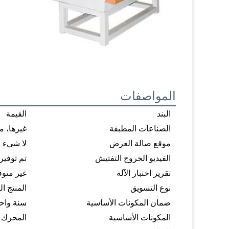
المواصفات
البند
القيمة
الصناعات المطبقة
غيرها، م
موقع صالة العرض
لا شيء
الفيديو الخروج التفتيش
تم توفير
تقرير اختبار الآلة
غير متوف
نوع التسويق
المنتج ال
ضمان المكونات الأساسية
سنة واح
المكونات الأساسية
المحرك