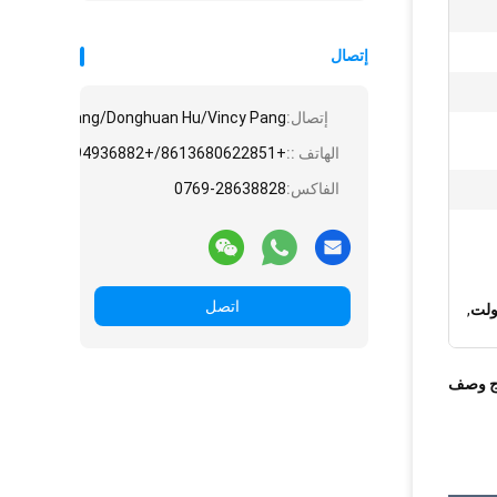
إتصال
إتصال:
e/Angela Huang/Donghuan Hu/Vincy Pang
الهاتف ::
+8613680622851/+8613794936882/+8615975861828/+8618775545882
الفاكس:
0769-28638828
اتصل
,
ج وصف