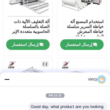
معلومات عنا
استخدام المصنع آلة
آلة التغليف الآلية ذات
خياطة السرير سلسلة
الصلة بالسلسلة
جولة في المعمل
خياطة المفرش
الحاسوبية متعددة الإبر
الحاسوبي خياطة
المفرش غطاء آلة
إرسال استفسار
إرسال استفسار
رقابة جودة
اتصل بنا
اطلب اقتباس
vincy
آلة غطاء السلاسل الحاسوبية
10:35 PM
Good day, what product are you looking 
آلة خياطة اللحف متعددة الإبر المحوسبة
آلة التغليف ذات الإبرة
آلة التغليف متعددة الإبر