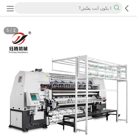
5
/
2