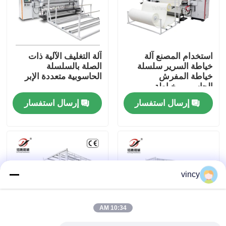
معلومات عنا
استخدام المصنع آلة
آلة التغليف الآلية ذات
جولة في المعمل
خياطة السرير سلسلة
الصلة بالسلسلة
خياطة المفرش
الحاسوبية متعددة الإبر
الحاسوبي خياطة
رقابة جودة
المفرش غطاء آلة
إرسال استفسار
إرسال استفسار
اتصل بنا
اطلب اقتباس
vincy
آلة غطاء السلاسل الحاسوبية
10:34 AM
آلة خياطة اللحف متعددة الإبر المحوسبة