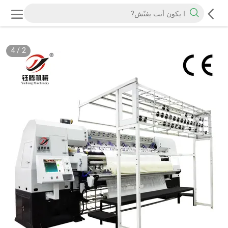
4
/
2