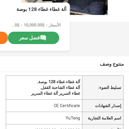
آلة غطاء غطاء 128 بوصة
الأسعار：$10,000.00 - $60,000.00/sets
افضل سعر
منتوج وصف
آلة غطاء غطاء 128 بوصة
,
تسليط الضوء:
آلة غطاء الشاحنة القفل
,
غطاء السرير آلة غطاء السرير
إصدار الشهادات
CE Certificate
اسم العلامة التجارية
YuTeng